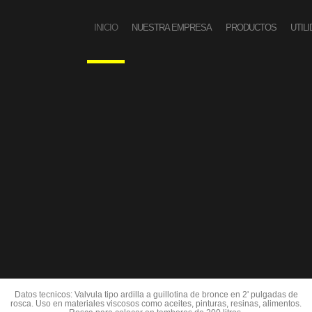
INICIO
NUESTRA EMPRESA
PRODUCTOS
UTIL
Datos tecnicos: Valvula tipo ardilla a guillotina de bronce en 2' pulgadas de
rosca. Uso en materiales viscosos como aceites, pinturas, resinas, alimentos.