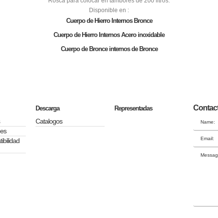
Rosca para colocar en tambores de 200 litros.
Disponible en :
Cuerpo de Hierro Internos Bronce
Cuerpo de Hierro Internos Acero inoxidable
Cuerpo de Bronce internos de Bronce
Contac
Descarga
Representadas
Catalogos
Name:
des
Email:
ibilidad
Messag