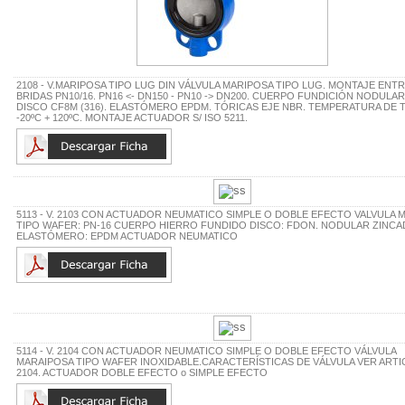
2108 - V.MARIPOSA TIPO LUG DIN VÁLVULA MARIPOSA TIPO LUG. MONTAJE ENT
BRIDAS PN10/16. PN16 <- DN150 - PN10 -> DN200. CUERPO FUNDICIÓN NODULA
DISCO CF8M (316). ELASTÓMERO EPDM. TÓRICAS EJE NBR. TEMPERATURA DE 
-20ºC + 120ºC. MONTAJE ACTUADOR S/ ISO 5211.
5113 - V. 2103 CON ACTUADOR NEUMATICO SIMPLE O DOBLE EFECTO VALVULA 
TIPO WAFER: PN-16 CUERPO HIERRO FUNDIDO DISCO: FDON. NODULAR ZINC
ELASTÓMERO: EPDM ACTUADOR NEUMATICO
5114 - V. 2104 CON ACTUADOR NEUMATICO SIMPLE O DOBLE EFECTO VÁLVULA
MARAIPOSA TIPO WAFER INOXIDABLE.CARACTERÍSTICAS DE VÁLVULA VER ART
2104. ACTUADOR DOBLE EFECTO o SIMPLE EFECTO